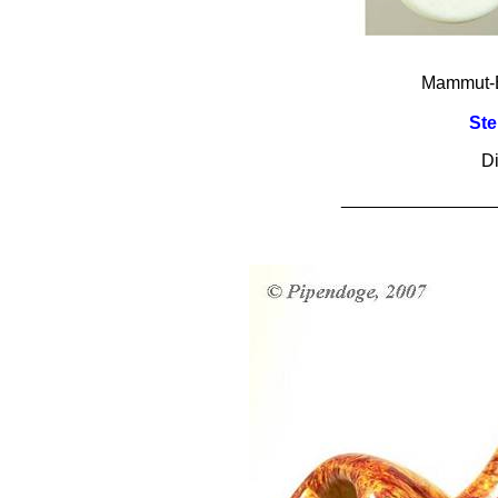
Mammut-E
St
Di
_______________